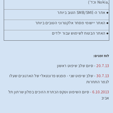
,
Nokia
וכד’)
● אתר ה-
SME
/
SMB
הטוב ביותר
● האתר יישומי מסחר אלקטרוני הטובים ביותר
● האתר הבטוח לשימוש עבור ילדים
לוח זמנים:
20.7.13
- סיום שלב שיפוט ראשון
30.7.13
- שלב שיפוט שני - מפגש פרונטאלי של הארגונים שעלו
לגמר התחרות
6.10.2013
- סיום השיפוט וטקס הכתרת הזוכים במלון שרתון תל
אביב