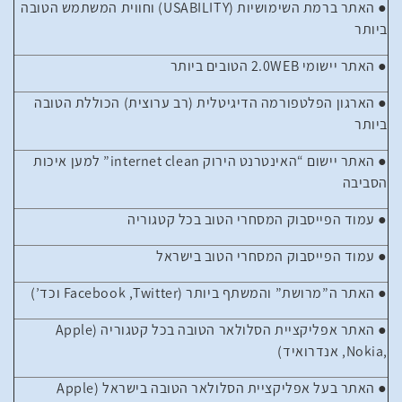
● האתר ברמת השימושיות (
USABILITY
) וחווית המשתמש הטובה
ביותר
● האתר יישומי
WEB
2.0 הטובים ביותר
● הארגון הפלטפורמה הדיגיטלית (רב ערוצית) הכוללת הטובה
ביותר
● האתר יישום “האינטרנט הירוק
clean
internet
” למען איכות
הסביבה
● עמוד הפייסבוק המסחרי הטוב בכל קטגוריה
● עמוד הפייסבוק המסחרי הטוב בישראל
● האתר ה”מרושת” והמשתף ביותר (
Twitter
,
Facebook
וכד’)
● האתר אפליקציית הסלולאר הטובה בכל קטגוריה (
Apple
,
Nokia
, אנדרואיד)
● האתר בעל אפליקציית הסלולאר הטובה בישראל (
Apple